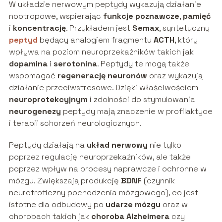
W układzie nerwowym peptydy wykazują działanie
nootropowe, wspierając
funkcje poznawcze
,
pamięć
i
koncentrację
. Przykładem jest
Semax
, syntetyczny
peptyd
będący analogiem fragmentu
ACTH
, który
wpływa na poziom neuroprzekaźników takich jak
dopamina
i
serotonina
. Peptydy te mogą także
wspomagać
regenerację neuronów
oraz wykazują
działanie przeciwstresowe. Dzięki właściwościom
neuroprotekcyjnym
i zdolności do stymulowania
neurogenezy
peptydy mają znaczenie w profilaktyce
i terapii schorzeń neurologicznych.
Peptydy działają na
układ nerwowy
nie tylko
poprzez regulację neuroprzekaźników, ale także
poprzez wpływ na procesy naprawcze i ochronne w
mózgu. Zwiększają produkcję
BDNF
(czynnik
neurotroficzny pochodzenia mózgowego), co jest
istotne dla odbudowy po
udarze mózgu
oraz w
chorobach takich jak
choroba Alzheimera
czy