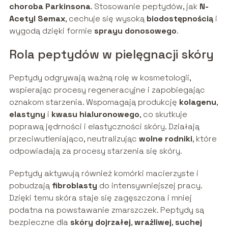
choroba Parkinsona
. Stosowanie peptydów, jak
N-
Acetyl Semax
, cechuje się wysoką
biodostępnością
i
wygodą dzięki formie
sprayu donosowego
.
Rola peptydów w pielęgnacji skóry
Peptydy odgrywają ważną rolę w kosmetologii,
wspierając procesy regeneracyjne i zapobiegając
oznakom starzenia. Wspomagają produkcję
kolagenu
,
elastyny
i
kwasu hialuronowego
, co skutkuje
poprawą jędrności i elastyczności skóry. Działają
przeciwutleniająco, neutralizując
wolne rodniki
, które
odpowiadają za procesy starzenia się skóry.
Peptydy aktywują również komórki macierzyste i
pobudzają
fibroblasty
do intensywniejszej pracy.
Dzięki temu skóra staje się zagęszczona i mniej
podatna na powstawanie zmarszczek. Peptydy są
bezpieczne dla
skóry dojrzałej
,
wrażliwej
,
suchej