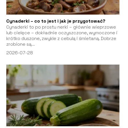
Cynaderki – co to jest i jak je przygotować?
Cynaderki to po prostu nerki – głównie wieprzowe
lub cielęce – dokładnie oczyszczone, wymoczone i
krótko duszone, zwykle z cebulą i śmietaną. Dobrze
zrobione są...
2026-07-28