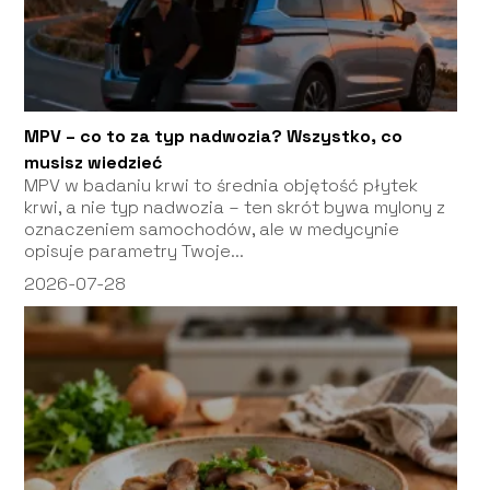
MPV – co to za typ nadwozia? Wszystko, co
musisz wiedzieć
MPV w badaniu krwi to średnia objętość płytek
krwi, a nie typ nadwozia – ten skrót bywa mylony z
oznaczeniem samochodów, ale w medycynie
opisuje parametry Twoje...
2026-07-28