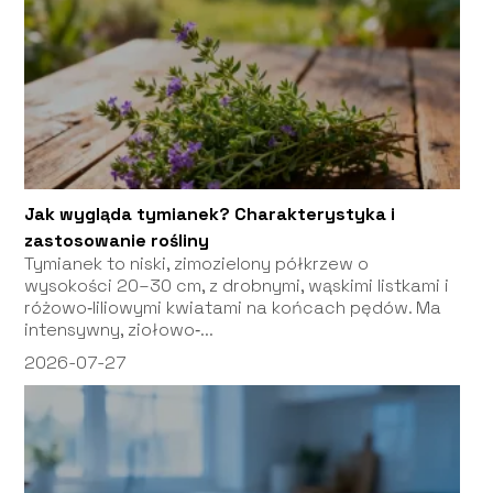
Jak wygląda tymianek? Charakterystyka i
zastosowanie rośliny
Tymianek to niski, zimozielony półkrzew o
wysokości 20–30 cm, z drobnymi, wąskimi listkami i
różowo‑liliowymi kwiatami na końcach pędów. Ma
intensywny, ziołowo‑...
2026-07-27