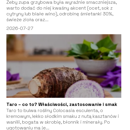
Żeby zupa grzybowa była wyraźnie smaczniejsza,
warto dodać do niej kwaśny akcent (ocet, sok z
cytryny lub białe wino), odrobinę śmietanki 30%,
świeże zioła oraz...
2026-07-27
Taro – co to? Właściwości, zastosowanie i smak
Taro to bulwa rośliny Colocasia esculenta, o
kremowym, lekko słodkim smaku z nutą kasztanów i
wanilii, bogata w skrobię, błonnik i minerały. Po
ugotowaniu ma je...