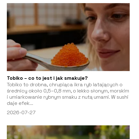
Tobiko – co to jest i jak smakuje?
Tobiko to drobna, chrupiąca ikra ryb latających o
średnicy około 0,5–0,8 mm, o lekko słonym, morskim
i umiarkowanie rybnym smaku z nutą umami. W sushi
daje efek...
2026-07-27